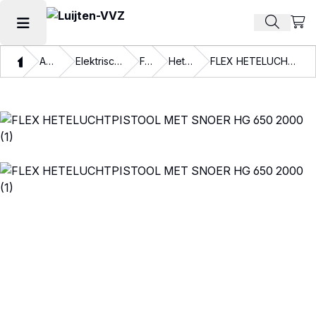
Beki
Zoek pr
Hoofdmenu openen
Thuis
Assortiment
Elektrische gereedschappen
Fohnen
Hete lucht fohn
FLEX HETELUCHTPISTOOL MET SNOER HG 650 2000