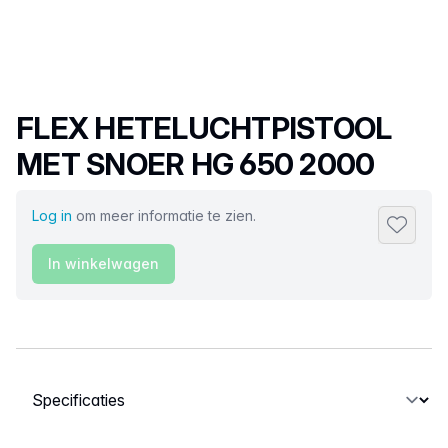
Productnaam
FLEX HETELUCHTPISTOOL
MET SNOER HG 650 2000
Log in
om meer informatie te zien.
Toevoeg
In winkelwagen
Selecteer een tabblad