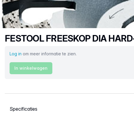
Productnaam
FESTOOL FREESKOP DIA HARD
Log in
om meer informatie te zien.
In winkelwagen
Selecteer een tabblad