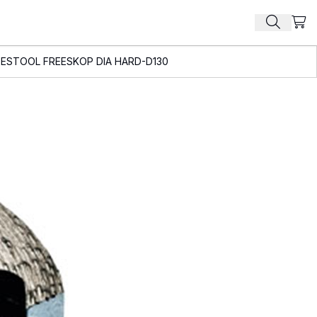
Beki
Zoek pr
FESTOOL FREESKOP DIA HARD-D130