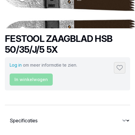
Productnaam
FESTOOL ZAAGBLAD HSB
50/35/J/5 5X
Log in
om meer informatie te zien.
Toevoeg
In winkelwagen
Selecteer een tabblad