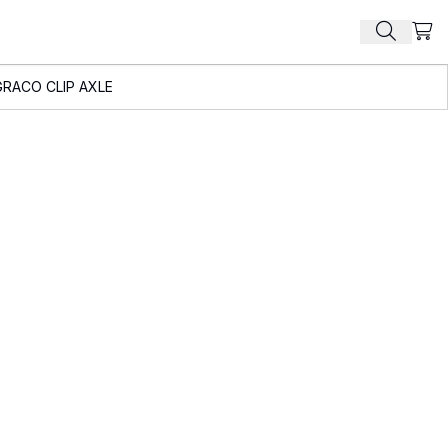
Beki
Zoek pr
GRACO CLIP AXLE