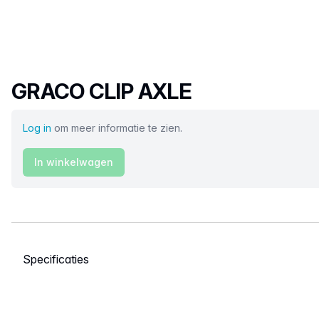
Productnaam
GRACO CLIP AXLE
Log in
om meer informatie te zien.
In winkelwagen
Selecteer een tabblad