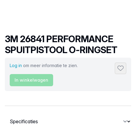
Productnaam
3M 26841 PERFORMANCE
SPUITPISTOOL O-RINGSET
Log in
om meer informatie te zien.
Toevoeg
In winkelwagen
Selecteer een tabblad