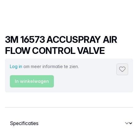
Productnaam
3M 16573 ACCUSPRAY AIR
FLOW CONTROL VALVE
Log in
om meer informatie te zien.
Toevoeg
In winkelwagen
Selecteer een tabblad