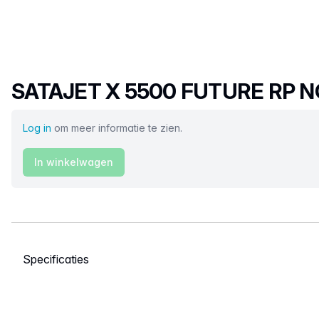
Productnaam
SATAJET X 5500 FUTURE RP NO
Log in
om meer informatie te zien.
In winkelwagen
Selecteer een tabblad