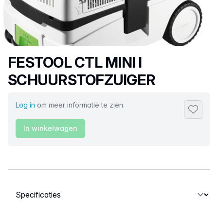
Productnaam
FESTOOL CTL MINI I
SCHUURSTOFZUIGER
Log in
om meer informatie te zien.
Toevoeg
In winkelwagen
Selecteer een tabblad