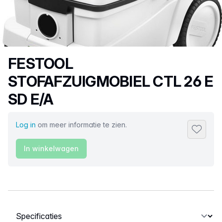
Productnaam
FESTOOL
STOFAFZUIGMOBIEL CTL 26 E
SD E/A
Log in
om meer informatie te zien.
Toevoeg
In winkelwagen
Selecteer een tabblad