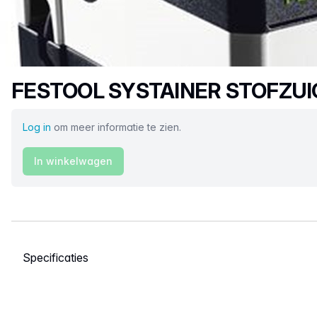
Productnaam
FESTOOL SYSTAINER STOFZUI
Log in
om meer informatie te zien.
In winkelwagen
Selecteer een tabblad