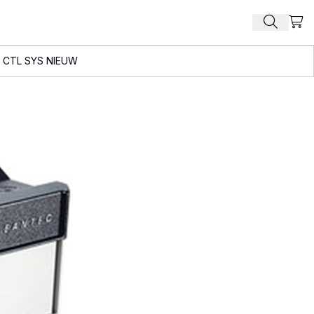
Beki
Zoek pr
 CTL SYS NIEUW