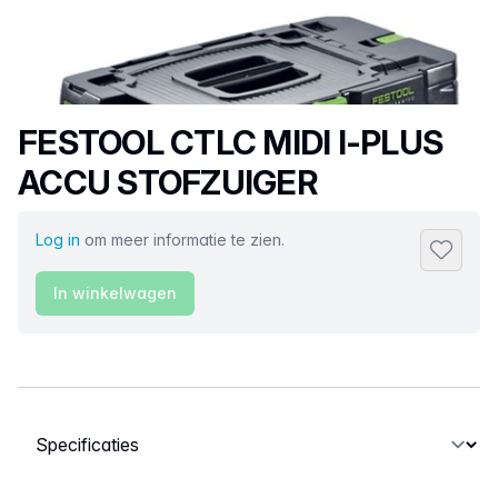
Productnaam
FESTOOL CTLC MIDI I-PLUS
ACCU STOFZUIGER
Log in
om meer informatie te zien.
Toevoeg
In winkelwagen
Selecteer een tabblad