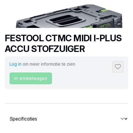
Productnaam
FESTOOL CTMC MIDI I-PLUS
ACCU STOFZUIGER
Log in
om meer informatie te zien.
Toevoeg
In winkelwagen
Selecteer een tabblad