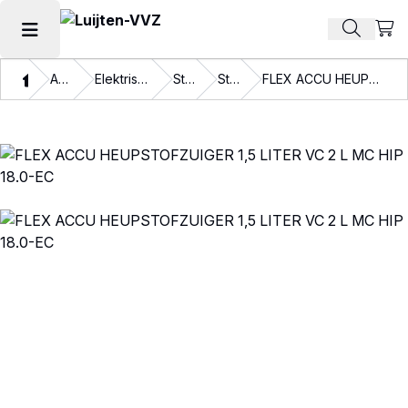
Beki
Zoek pr
Hoofdmenu openen
Thuis
Assortiment
Elektrische gereedschappen
Stofzuigers
Stofzuigers
FLEX ACCU HEUPSTOFZUIGER 1,5 LITER VC 2 L MC HIP 18.0-EC