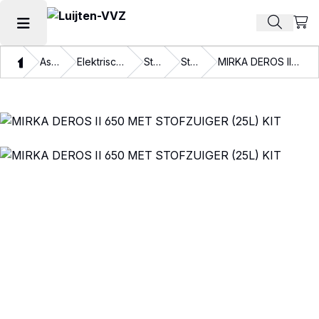
Beki
Zoek pr
Hoofdmenu openen
Thuis
Assortiment
Elektrische gereedschappen
Stofzuigers
Stofzuigers
MIRKA DEROS II 650 MET STOFZUIGER (25L) KIT