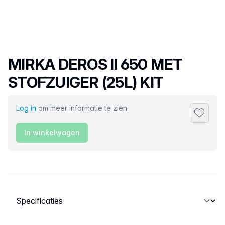
Productnaam
MIRKA DEROS II 650 MET
STOFZUIGER (25L) KIT
Log in
om meer informatie te zien.
Toevoeg
In winkelwagen
Selecteer een tabblad