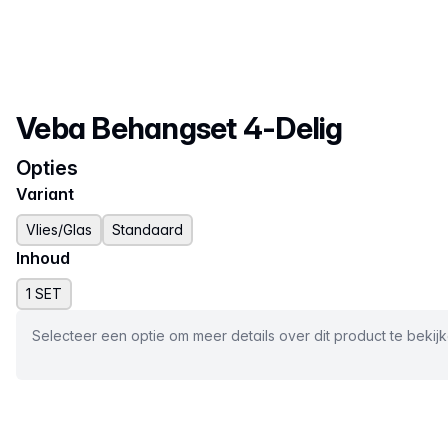
Productnaam
Veba Behangset 4-Delig
Opties
Variant
Vlies/Glas
Standaard
Inhoud
1 SET
Selecteer een optie om meer details over dit product te bekij