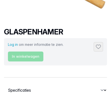
Productnaam
GLASPENHAMER
Log in
om meer informatie te zien.
Toevoeg
In winkelwagen
Selecteer een tabblad