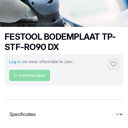
Productnaam
FESTOOL BODEMPLAAT TP-
STF-RO90 DX
Log in
om meer informatie te zien.
Toevoeg
In winkelwagen
Selecteer een tabblad