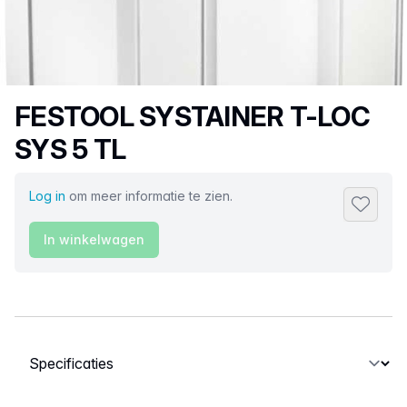
Productnaam
FESTOOL SYSTAINER T-LOC
SYS 5 TL
Log in
om meer informatie te zien.
Toevoeg
In winkelwagen
Selecteer een tabblad