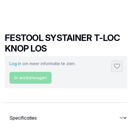
Productnaam
FESTOOL SYSTAINER T-LOC
KNOP LOS
Log in
om meer informatie te zien.
Toevoeg
In winkelwagen
Selecteer een tabblad