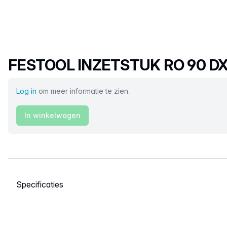
Productnaam
FESTOOL INZETSTUK RO 90 DX
Log in
om meer informatie te zien.
In winkelwagen
Selecteer een tabblad