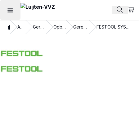
Beki
Zoek pr
Hoofdmenu openen
Thuis
Assortiment
Gereedschappen
Opbergsystemen
Gereedschapskoffers
FESTOOL SYSTAINER INLAY SYS3 ENG 18V/TCL6