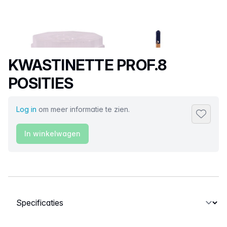
Productnaam
KWASTINETTE PROF.8
POSITIES
Log in
om meer informatie te zien.
Toevoeg
In winkelwagen
Selecteer een tabblad