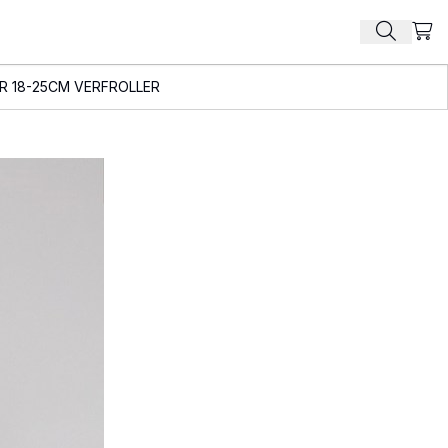
Beki
Zoek pr
R 18-25CM VERFROLLER