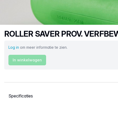
Productnaam
ROLLER SAVER PROV. VERFB
Log in
om meer informatie te zien.
In winkelwagen
Selecteer een tabblad