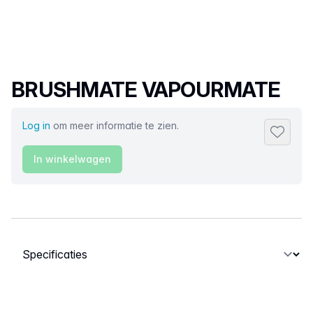
Productnaam
BRUSHMATE VAPOURMATE
Log in
om meer informatie te zien.
Toevoeg
In winkelwagen
Selecteer een tabblad