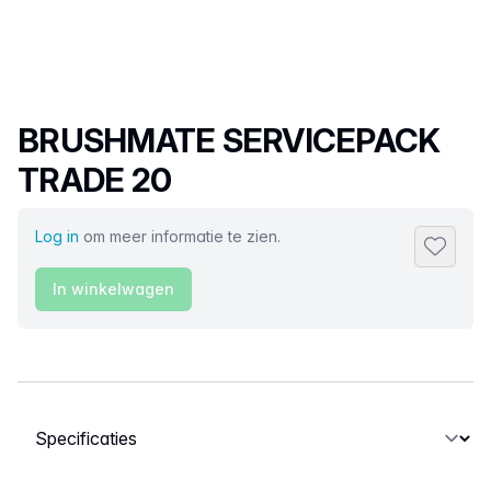
Productnaam
BRUSHMATE SERVICEPACK
TRADE 20
Log in
om meer informatie te zien.
Toevoeg
In winkelwagen
Selecteer een tabblad