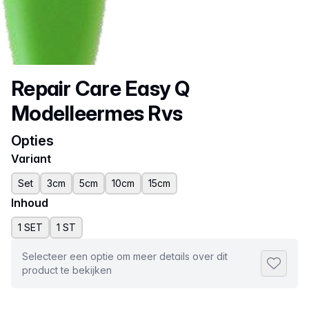
Productnaam
Repair Care Easy Q
Modelleermes Rvs
Opties
Variant
Set
3cm
5cm
10cm
15cm
Inhoud
1 SET
1 ST
Selecteer een optie om meer details over dit
Toevoeg
product te bekijken