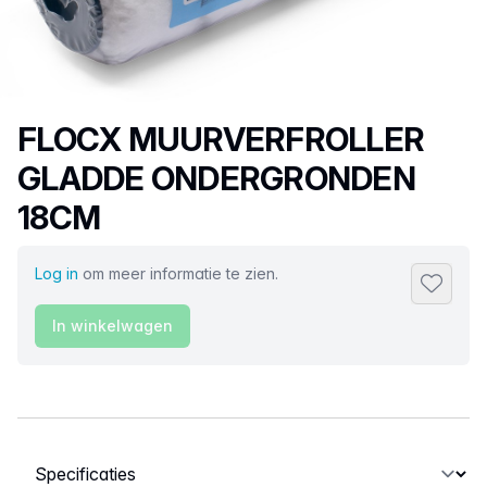
Productnaam
FLOCX MUURVERFROLLER
GLADDE ONDERGRONDEN
18CM
Log in
om meer informatie te zien.
Toevoeg
In winkelwagen
Selecteer een tabblad