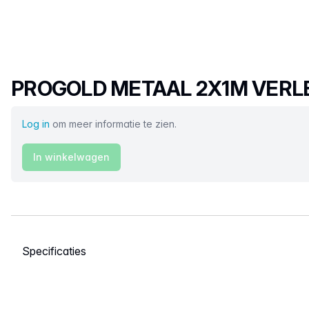
Productnaam
PROGOLD METAAL 2X1M VERL
Log in
om meer informatie te zien.
In winkelwagen
Selecteer een tabblad