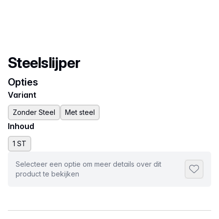
Productnaam
Steelslijper
Opties
Variant
Zonder Steel
Met steel
Inhoud
1 ST
Selecteer een optie om meer details over dit
Toevoeg
product te bekijken