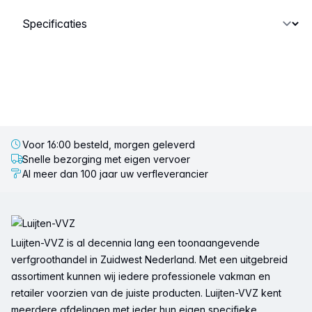
Selecteer een tabblad
Voor 16:00 besteld, morgen geleverd
Snelle bezorging met eigen vervoer
Al meer dan 100 jaar uw verfleverancier
Voettekst
Luijten-VVZ is al decennia lang een toonaangevende
verfgroothandel in Zuidwest Nederland. Met een uitgebreid
assortiment kunnen wij iedere professionele vakman en
retailer voorzien van de juiste producten. Luijten-VVZ kent
meerdere afdelingen met ieder hun eigen specifieke