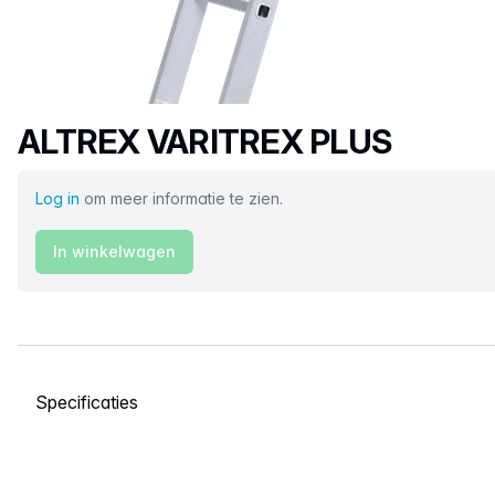
Productnaam
ALTREX VARITREX PLUS
Log in
om meer informatie te zien.
In winkelwagen
Selecteer een tabblad