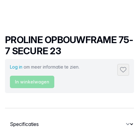
Productnaam
PROLINE OPBOUWFRAME 75-
7 SECURE 23
Log in
om meer informatie te zien.
Toevoeg
In winkelwagen
Selecteer een tabblad