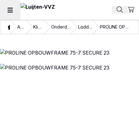
Beki
Zoek pr
Hoofdmenu openen
Thuis
Assortiment
Klimmaterialen
Onderdelen klimmaterialen
Ladder onderdelen
PROLINE OPBOUWFRAME 75-7 SECURE 23