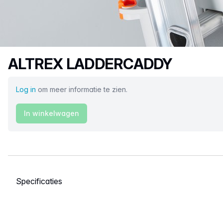
Productnaam
ALTREX LADDERCADDY
Log in
om meer informatie te zien.
In winkelwagen
Selecteer een tabblad