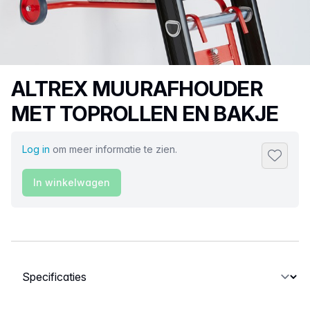
Productnaam
ALTREX MUURAFHOUDER
MET TOPROLLEN EN BAKJE
Log in
om meer informatie te zien.
Toevoeg
In winkelwagen
Selecteer een tabblad