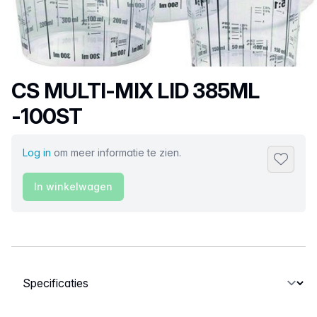
Productnaam
CS MULTI-MIX LID 385ML
-100ST
Log in
om meer informatie te zien.
Toevoeg
In winkelwagen
Selecteer een tabblad