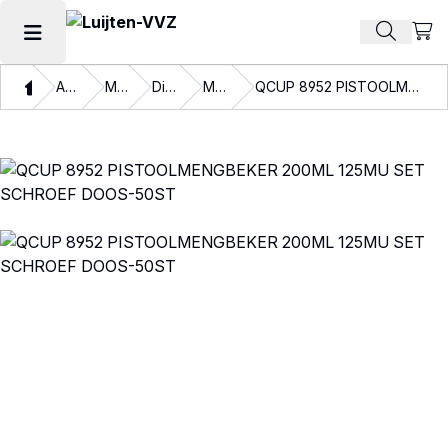
Beki
Zoek pr
Hoofdmenu openen
Thuis
Assortiment
Materialen
Disposables
Mengbekers
QCUP 8952 PISTOOLMENGBEKER 200ML 125MU SET SCHROEF DOOS-50ST