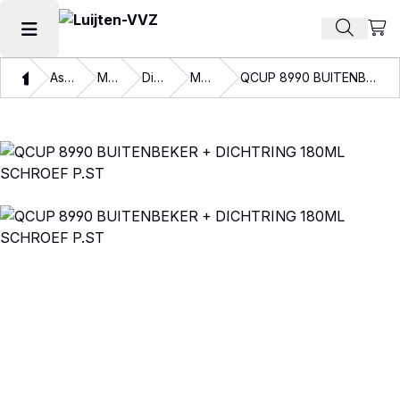
Beki
Zoek pr
Hoofdmenu openen
Thuis
Assortiment
Materialen
Disposables
Mengbekers
QCUP 8990 BUITENBEKER + DICHTRING 180ML SCHROEF P.ST