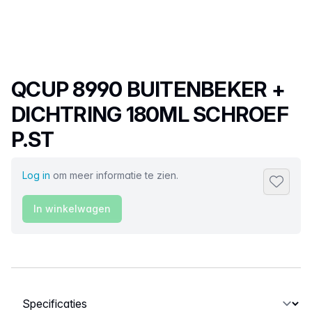
Productnaam
QCUP 8990 BUITENBEKER +
DICHTRING 180ML SCHROEF
P.ST
Log in
om meer informatie te zien.
Toevoeg
In winkelwagen
Selecteer een tabblad