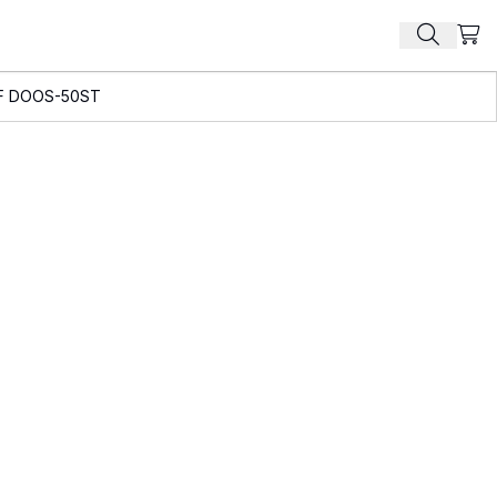
Beki
Zoek pr
F DOOS-50ST