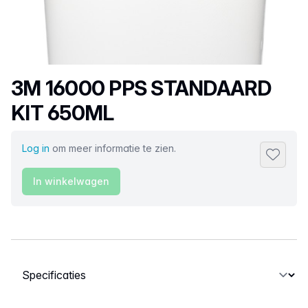
Productnaam
3M 16000 PPS STANDAARD
KIT 650ML
Log in
om meer informatie te zien.
Toevoeg
In winkelwagen
Selecteer een tabblad