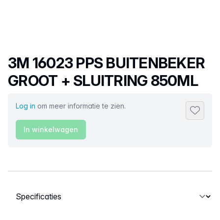
Productnaam
3M 16023 PPS BUITENBEKER
GROOT + SLUITRING 850ML
Log in
om meer informatie te zien.
Toevoeg
In winkelwagen
Selecteer een tabblad