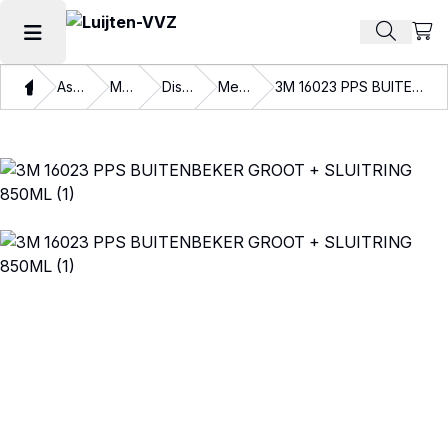
Beki
Zoek pr
Hoofdmenu openen
Thuis
Assortiment
Materialen
Disposables
Mengbekers
3M 16023 PPS BUITENBEKER GROOT + SLUITRING 850ML