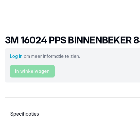
Productnaam
3M 16024 PPS BINNENBEKER 
Log in
om meer informatie te zien.
In winkelwagen
Selecteer een tabblad