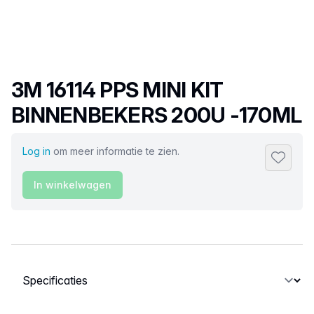
Productnaam
3M 16114 PPS MINI KIT
BINNENBEKERS 200U -170ML
Log in
om meer informatie te zien.
Toevoeg
In winkelwagen
Selecteer een tabblad