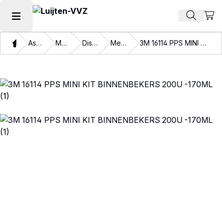
Beki
Zoek pr
Hoofdmenu openen
Thuis
Assortiment
Materialen
Disposables
Mengbekers
3M 16114 PPS MINI KIT BINNENBEKERS 200U -170ML