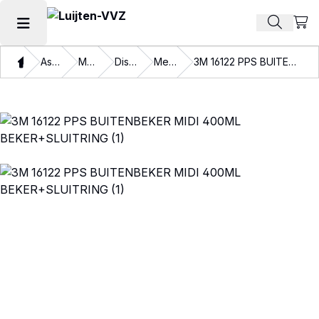
Beki
Zoek pr
Hoofdmenu openen
Thuis
Assortiment
Materialen
Disposables
Mengbekers
3M 16122 PPS BUITENBEKER MIDI 400ML BEKER+SLUITRING