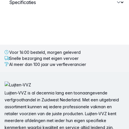
Selecteer een tabblad
Voor 16:00 besteld, morgen geleverd
Snelle bezorging met eigen vervoer
Al meer dan 100 jaar uw verfleverancier
Voettekst
Luijten-VVZ is al decennia lang een toonaangevende
verfgroothandel in Zuidwest Nederland. Met een uitgebreid
assortiment kunnen wij iedere professionele vakman en
retailer voorzien van de juiste producten. Luijten-VVZ kent
meerdere afdelingen met ieder hun eigen specifieke
kenmerken waarbij kwaliteit en service altijd leidend zijn.