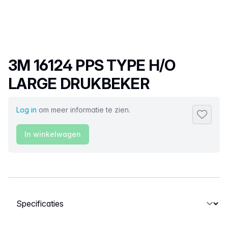
Productnaam
3M 16124 PPS TYPE H/O
LARGE DRUKBEKER
Log in
om meer informatie te zien.
Toevoeg
In winkelwagen
Selecteer een tabblad