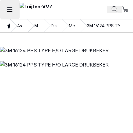
Beki
Zoek pr
Hoofdmenu openen
Thuis
Assortiment
Materialen
Disposables
Mengbekers
3M 16124 PPS TYPE H/O LARGE DRUKBEKER