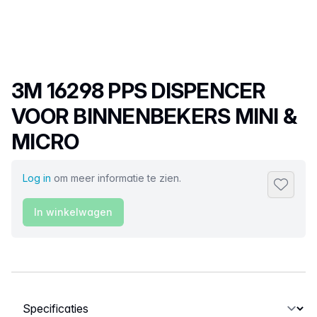
Productnaam
3M 16298 PPS DISPENCER
VOOR BINNENBEKERS MINI &
MICRO
Log in
om meer informatie te zien.
Toevoeg
In winkelwagen
Selecteer een tabblad