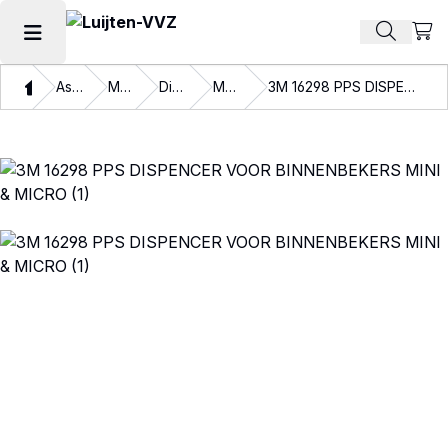
Beki
Zoek pr
Hoofdmenu openen
Thuis
Assortiment
Materialen
Disposables
Mengbekers
3M 16298 PPS DISPENCER VOOR BINNENBEKERS MINI & MICRO