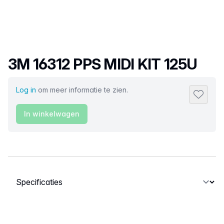
Productnaam
3M 16312 PPS MIDI KIT 125U
Log in
om meer informatie te zien.
Toevoeg
In winkelwagen
Selecteer een tabblad