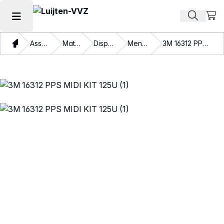
Beki
Zoek pr
Hoofdmenu openen
Thuis
Assortiment
Materialen
Disposables
Mengbekers
3M 16312 PPS MIDI KIT 125U