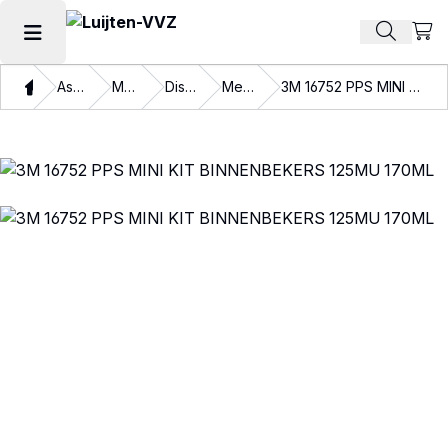
Beki
Zoek pr
Hoofdmenu openen
Thuis
Assortiment
Materialen
Disposables
Mengbekers
3M 16752 PPS MINI KIT BINNENBEKERS 125MU 170ML