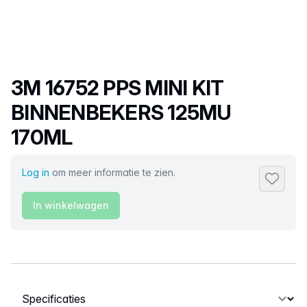
Productnaam
3M 16752 PPS MINI KIT
BINNENBEKERS 125MU
170ML
Log in
om meer informatie te zien.
Toevoeg
In winkelwagen
Selecteer een tabblad