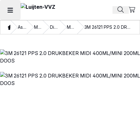
Beki
Zoek pr
Hoofdmenu openen
Thuis
Assortiment
Materialen
Disposables
Mengbekers
3M 26121 PPS 2.0 DRUKBEKER MIDI 400ML/MINI 200ML DOOS