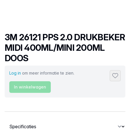
Productnaam
3M 26121 PPS 2.0 DRUKBEKER
MIDI 400ML/MINI 200ML
DOOS
Log in
om meer informatie te zien.
Toevoeg
In winkelwagen
Selecteer een tabblad