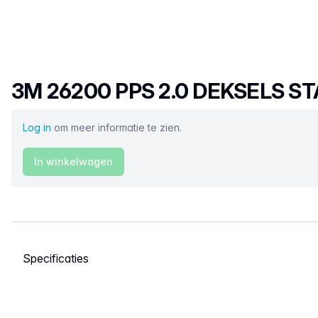
Productnaam
3M 26200 PPS 2.0 DEKSELS 
Log in
om meer informatie te zien.
In winkelwagen
Selecteer een tabblad