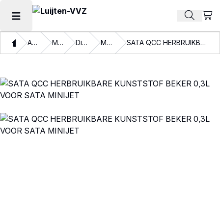
Beki
Zoek pr
Hoofdmenu openen
Thuis
Assortiment
Materialen
Disposables
Mengbekers
SATA QCC HERBRUIKBARE KUNSTSTOF BEKER 0,3L VOOR SATA MINIJET