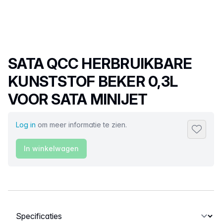
Productnaam
SATA QCC HERBRUIKBARE
KUNSTSTOF BEKER 0,3L
VOOR SATA MINIJET
Log in
om meer informatie te zien.
Toevoeg
In winkelwagen
Selecteer een tabblad