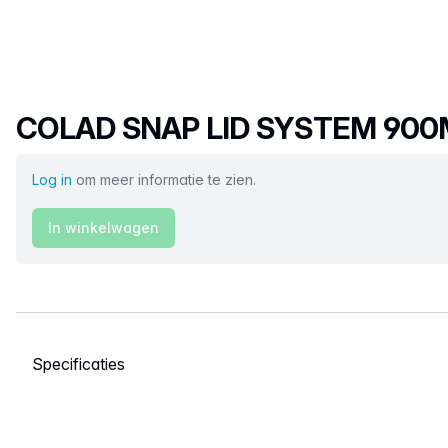
Productnaam
COLAD SNAP LID SYSTEM 900M
Log in
om meer informatie te zien.
In winkelwagen
Selecteer een tabblad